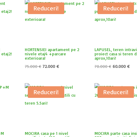
Reduceri!
Reduceri!
t
HORTENSIEI apartament pe 2
LAPUSEL, teren intravi
 etaj2!
nivele etaj4 +parcare
proiect casa si teren 
exterioara!
aprox,10ari!
Prețul
Prețul
Prețul
Pre
75.000
€
72.000
€
70.000
€
60.000
€
inițial
curent
inițial
cur
a
este:
a
este
fost:
72.000 €.
fost:
60.
Reduceri!
Reduceri!
75.000 €.
70.000 €.
+M
MOCIRA casa pe 1 nivel
MOCIRA parte casa insi