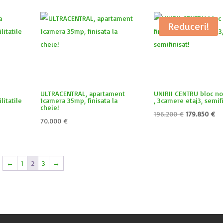
Reduceri!
ULTRACENTRAL, apartament
UNIRII CENTRU bloc nou
litatile
1camera 35mp, finisata la
, 3camere etaj3, semifi
cheie!
Prețul
Pr
196.200
€
179.850
€
70.000
€
inițial
cu
a
es
fost:
17
←
1
2
3
→
196.200 €.