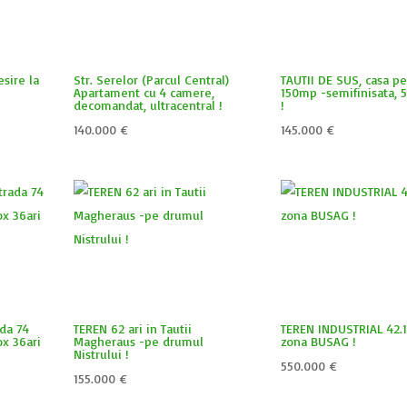
sire la
Str. Serelor (Parcul Central)
TAUTII DE SUS, casa pe
Apartament cu 4 camere,
150mp -semifinisata, 5
decomandat, ultracentral !
!
140.000
€
145.000
€
da 74
TEREN 62 ari in Tautii
TEREN INDUSTRIAL 42.
ox 36ari
Magheraus -pe drumul
zona BUSAG !
Nistrului !
550.000
€
155.000
€