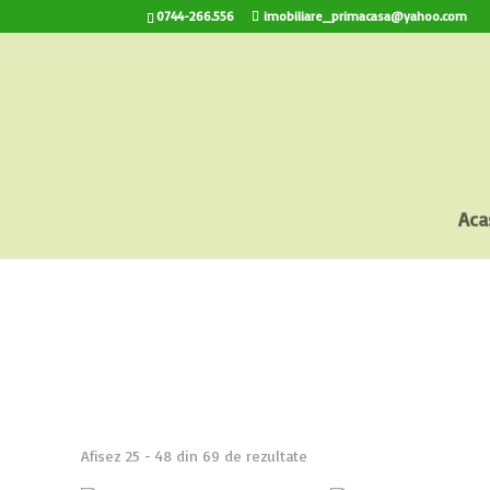
0744-266.556
imobiliare_primacasa@yahoo.com
Aca
Afișez 25 - 48 din 69 de rezultate