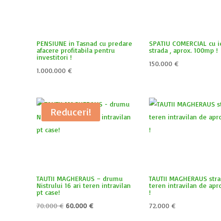
PENSIUNE in Tasnad cu predare
SPATIU COMERCIAL cu ie
afacere profitabila pentru
strada , aprox. 100mp !
investitori !
150.000
€
1.000.000
€
Reduceri!
TAUTII MAGHERAUS – drumu
TAUTII MAGHERAUS stra
Nistrului 16 ari teren intravilan
teren intravilan de apr
pt case!
!
Prețul
Prețul
70.000
€
60.000
€
72.000
€
inițial
curent