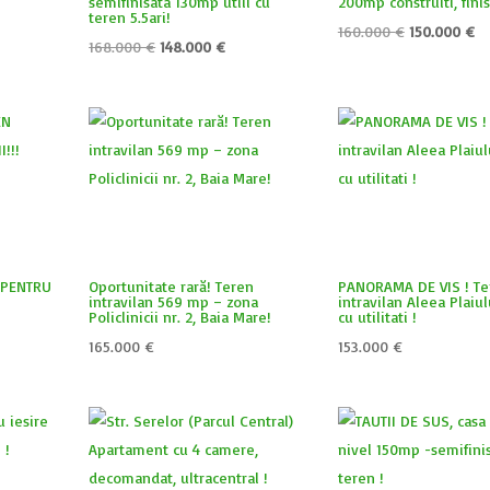
–
semifinisata 130mp utili cu
200mp construiti, finis
teren 5.5ari!
Prețul
Pr
160.000
€
150.000
€
țul
Prețul
Prețul
168.000
€
148.000
€
inițial
cu
ent
inițial
curent
a
es
e:
a
este:
fost:
15
.000 €.
fost:
148.000 €.
160.000 €.
168.000 €.
 PENTRU
Oportunitate rară! Teren
PANORAMA DE VIS ! Te
intravilan 569 mp – zona
intravilan Aleea Plaiul
Policlinicii nr. 2, Baia Mare!
cu utilitati !
165.000
€
153.000
€