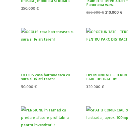
finisata , mobilata si utilata!
150mpc si teren 5.5ari 
Panorama waw!
250.000
€
Prețul
Pre
250.000
€
210.000
€
inițial
cur
a
est
fost:
210
250.000 €.
OCOLIS casa batraneasca cu
OPORTUNITATE – TEREN
sura si 14 ari teren!
PARC DISTRACTII!!!
50.000
€
320.000
€