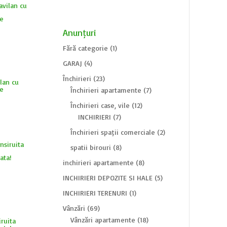
Anunțuri
Fără categorie
(1)
GARAJ
(4)
Închirieri
(23)
lan cu
de
Închirieri apartamente
(7)
Închirieri case, vile
(12)
țul
INCHIRIERI
(7)
ent
Închirieri spații comerciale
(2)
:
spatii birouri
(8)
000 €.
inchirieri apartamente
(8)
INCHIRIERI DEPOZITE SI HALE
(5)
INCHIRIERI TERENURI
(1)
Vânzări
(69)
Vânzări apartamente
(18)
ruita