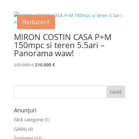
inițial
curent
a
este:
fost:
298.000 €.
Reduceri!
310.000 €.
MIRON COSTIN CASA P+M
150mpc si teren 5.5ari –
Panorama waw!
Prețul
Prețul
250.000
€
210.000
€
inițial
curent
a
este:
fost:
210.000 €.
250.000 €.
Anunțuri
Fără categorie
(1)
GARAJ
(4)
Închirieri
(23)