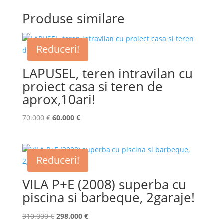
Produse similare
Reduceri!
LAPUSEL, teren intravilan cu
proiect casa si teren de
aprox,10ari!
Prețul
Prețul
70.000
€
60.000
€
inițial
curent
a
este:
fost:
60.000 €.
Reduceri!
70.000 €.
VILA P+E (2008) superba cu
piscina si barbeque, 2garaje!
Prețul
Prețul
310.000
€
298.000
€