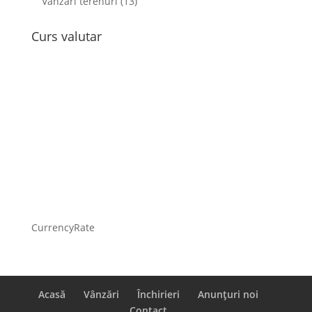
Vânzări terenuri
(13)
Curs valutar
CurrencyRate
Acasă
Vânzări
Închirieri
Anunțuri noi
Contact