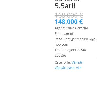
5.5ari!
Prețul
168.000
€
inițial
Prețul
148.000
€
a
curent
Agent: Chira Camelia
fost:
este:
Email agent:
168.000
148.000
imobiliare_primacasa@ya
hoo.com
Telefon agent: 0744-
266556
Categorie:
Vânzări
,
Vânzări case, vile