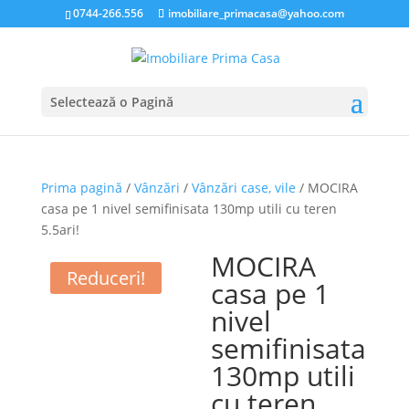
0744-266.556
imobiliare_primacasa@yahoo.com
Selectează o Pagină
Prima pagină
/
Vânzări
/
Vânzări case, vile
/ MOCIRA
casa pe 1 nivel semifinisata 130mp utili cu teren
5.5ari!
MOCIRA
Reduceri!
casa pe 1
nivel
semifinisata
130mp utili
cu teren