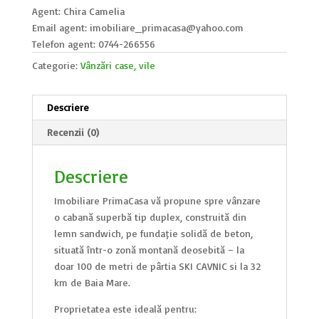
Agent: Chira Camelia
Email agent: imobiliare_primacasa@yahoo.com
Telefon agent: 0744-266556
Categorie:
Vânzări case, vile
Descriere
Recenzii (0)
Descriere
Imobiliare PrimaCasa vă propune spre vânzare
o cabană superbă tip duplex, construită din
lemn sandwich, pe fundație solidă de beton,
situată într-o zonă montană deosebită – la
doar 100 de metri de pârtia SKI CAVNIC și la 32
km de Baia Mare.
Proprietatea este ideală pentru: