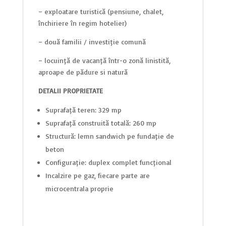
– exploatare turistică (pensiune, chalet,
închiriere în regim hotelier)
– două familii / investiție comună
– locuință de vacanță într-o zonă liniștită,
aproape de pădure și natură
DETALII PROPRIETATE
Suprafață teren: 329 mp
Suprafață construită totală: 260 mp
Structură: lemn sandwich pe fundație de
beton
Configurație: duplex complet funcțional
Incalzire pe gaz, fiecare parte are
microcentrala proprie