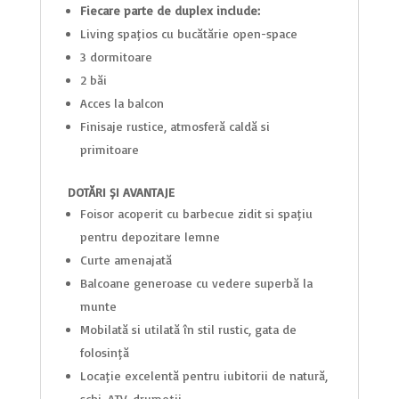
Fiecare parte de duplex include:
Living spațios cu bucătărie open-space
3 dormitoare
2 băi
Acces la balcon
Finisaje rustice, atmosferă caldă și
primitoare
DOTĂRI ȘI AVANTAJE
Foișor acoperit cu barbecue zidit și spațiu
pentru depozitare lemne
Curte amenajată
Balcoane generoase cu vedere superbă la
munte
Mobilată și utilată în stil rustic, gata de
folosință
Locație excelentă pentru iubitorii de natură,
schi, ATV, drumeții