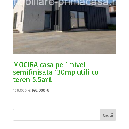
MOCIRA casa pe 1 nivel
semifinisata 130mp utili cu
teren 5.5ari!
Prețul
Prețul
168.000
€
148.000
€
inițial
curent
a
este:
fost:
148.000 €.
168.000 €.