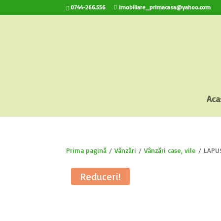
0744-266.556
imobiliare_primacasa@yahoo.com
Aca
Prima pagină
/
Vânzări
/
Vânzări case, vile
/ LAPUSE
Reduceri!