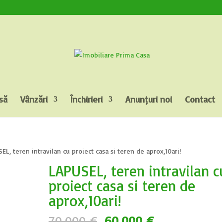
să
Vânzări
Închirieri
Anunțuri noi
Contact
L, teren intravilan cu proiect casa si teren de aprox,10ari!
LAPUSEL, teren intravilan c
proiect casa si teren de
aprox,10ari!
Prețul
Prețul
70.000
€
60.000
€