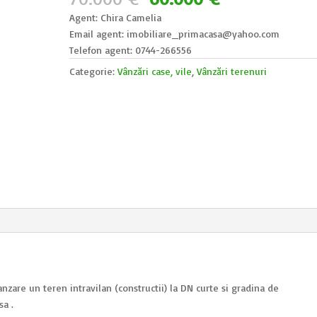
inițial
curent
Agent: Chira Camelia
a
este:
Email agent: imobiliare_primacasa@yahoo.com
fost:
60.000 €.
Telefon agent: 0744-266556
70.000 €.
Categorie:
Vânzări case, vile
,
Vânzări terenuri
nzare un teren intravilan (constructii) la DN curte si gradina de
sa .