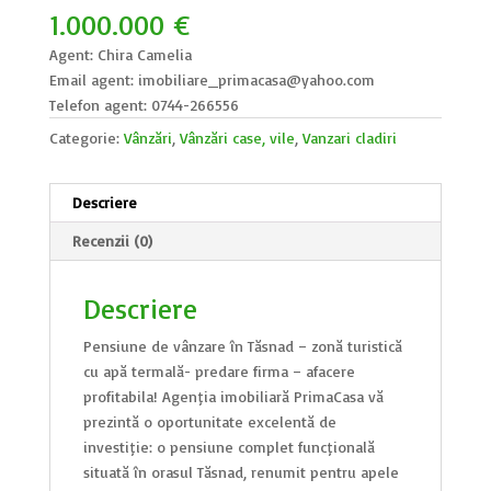
1.000.000
€
Agent: Chira Camelia
Email agent: imobiliare_primacasa@yahoo.com
Telefon agent: 0744-266556
Categorie:
Vânzări
,
Vânzări case, vile
,
Vanzari cladiri
Descriere
Recenzii (0)
Descriere
Pensiune de vânzare în Tășnad – zonă turistică
cu apă termală- predare firma – afacere
profitabila! Agenția imobiliară PrimaCasa vă
prezintă o oportunitate excelentă de
investiție: o pensiune complet funcțională
situată în orașul Tășnad, renumit pentru apele