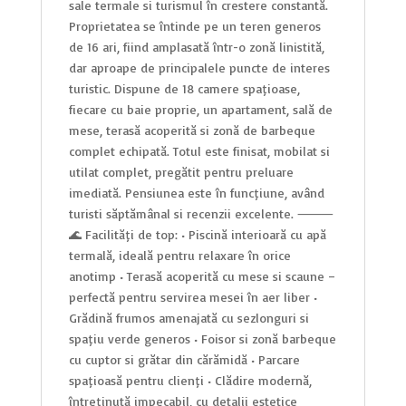
sale termale și turismul în creștere constantă.
Proprietatea se întinde pe un teren generos
de 16 ari, fiind amplasată într-o zonă liniștită,
dar aproape de principalele puncte de interes
turistic. Dispune de 18 camere spațioase,
fiecare cu baie proprie, un apartament, sală de
mese, terasă acoperită și zonă de barbeque
complet echipată. Totul este finisat, mobilat și
utilat complet, pregătit pentru preluare
imediată. Pensiunea este în funcțiune, având
turiști săptămânal și recenzii excelente. ⸻
🌊 Facilități de top: • Piscină interioară cu apă
termală, ideală pentru relaxare în orice
anotimp • Terasă acoperită cu mese și scaune –
perfectă pentru servirea mesei în aer liber •
Grădină frumos amenajată cu șezlonguri și
spațiu verde generos • Foișor și zonă barbeque
cu cuptor și grătar din cărămidă • Parcare
spațioasă pentru clienți • Clădire modernă,
întreținută impecabil, cu detalii estetice