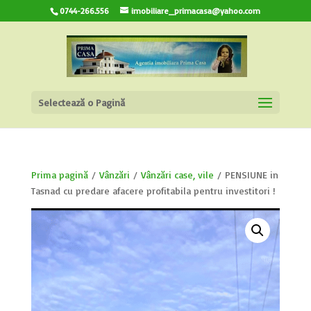
0744-266.556
imobiliare_primacasa@yahoo.com
Selectează o Pagină
Prima pagină
/
Vânzări
/
Vânzări case, vile
/ PENSIUNE in
Tasnad cu predare afacere profitabila pentru investitori !