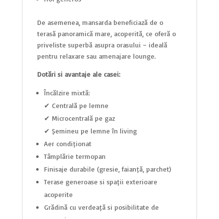
De asemenea, mansarda beneficiază de o
terasă panoramică mare, acoperită, ce oferă o
priveliște superbă asupra orașului – ideală
pentru relaxare sau amenajare lounge.
Dotări și avantaje ale casei:
Încălzire mixtă:
✔ Centrală pe lemne
✔ Microcentrală pe gaz
✔ Șemineu pe lemne în living
Aer condiționat
Tâmplărie termopan
Finisaje durabile (gresie, faianță, parchet)
Terase generoase și spații exterioare
acoperite
Grădină cu verdeață și posibilitate de