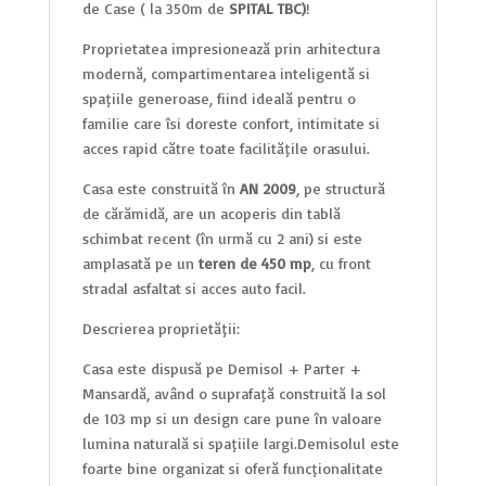
de Case ( la 350m de
SPITAL TBC)
!
Proprietatea impresionează prin arhitectura
modernă, compartimentarea inteligentă și
spațiile generoase, fiind ideală pentru o
familie care își dorește confort, intimitate și
acces rapid către toate facilitățile orașului.
Casa este construită în
AN 2009
, pe structură
de cărămidă, are un acoperiș din tablă
schimbat recent (în urmă cu 2 ani) și este
amplasată pe un
teren de 450 mp
, cu front
stradal asfaltat și acces auto facil.
Descrierea proprietății:
Casa este dispusă pe Demisol + Parter +
Mansardă, având o suprafață construită la sol
de 103 mp și un design care pune în valoare
lumina naturală și spațiile largi.Demisolul este
foarte bine organizat și oferă funcționalitate