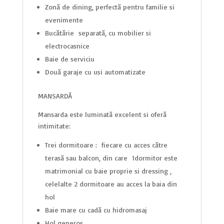
Zonă de dining, perfectă pentru familie și
evenimente
Bucătărie separată, cu mobilier și
electrocasnice
Baie de serviciu
Două garaje cu uși automatizate
MANSARDĂ
Mansarda este luminată excelent și oferă
intimitate:
Trei dormitoare : fiecare cu acces către
terasă sau balcon, din care 1dormitor este
matrimonial cu baie proprie si dressing ,
celelalte 2 dormitoare au acces la baia din
hol
Baie mare cu cadă cu hidromasaj
Hol generos