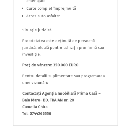
amenajare
Curte complet împrejmuită
Acces auto asfaltat
Situație juridică
Proprietatea este deținută de persoană
juridică, ideală pentru achiziții prin firmă sau
investiție.
Preț de vânzare: 350.000 EURO
Pentru detalii suplimentare sau programarea
unei vizionări:
Contactați Agenția Imobiliară Prima Casă –
Baia Mare- BD. TRAIAN nr. 20
Camelia Chira
Tel: 0744266556