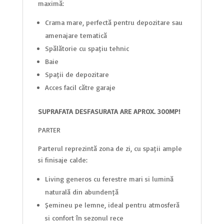
maximă:
Crama mare, perfectă pentru depozitare sau
amenajare tematică
Spălătorie cu spațiu tehnic
Baie
Spații de depozitare
Acces facil către garaje
SUPRAFATA DESFASURATA ARE APROX. 300MP!
PARTER
Parterul reprezintă zona de zi, cu spații ample
și finisaje calde:
Living generos cu ferestre mari și lumină
naturală din abundență
Șemineu pe lemne, ideal pentru atmosferă
și confort în sezonul rece