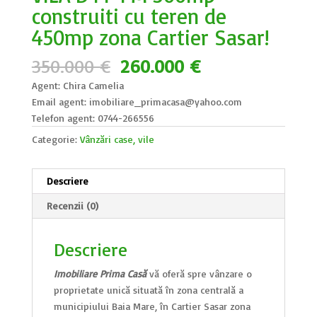
construiti cu teren de
450mp zona Cartier Sasar!
Prețul
Prețul
350.000
€
260.000
€
inițial
curent
Agent: Chira Camelia
a
este:
Email agent: imobiliare_primacasa@yahoo.com
fost:
260.000 €.
Telefon agent: 0744-266556
350.000 €.
Categorie:
Vânzări case, vile
Descriere
Recenzii (0)
Descriere
Imobiliare Prima Casă
vă oferă spre vânzare o
proprietate unică situată în zona centrală a
municipiului Baia Mare, în Cartier Sasar zona