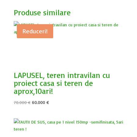
Produse similare
Reduceri!
LAPUSEL, teren intravilan cu
proiect casa si teren de
aprox,10ari!
Prețul
Prețul
70.000
€
60.000
€
inițial
curent
a
este:
fost:
60.000 €.
70.000 €.