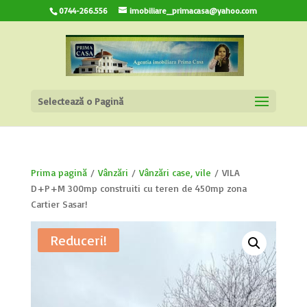
0744-266.556
imobiliare_primacasa@yahoo.com
Selectează o Pagină
Prima pagină
/
Vânzări
/
Vânzări case, vile
/ VILA
D+P+M 300mp construiti cu teren de 450mp zona
Cartier Sasar!
Reduceri!