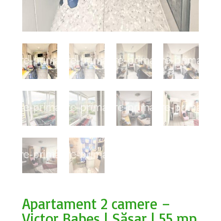
Apartament 2 camere –
Victor Babeș | Săsar | 55 mp