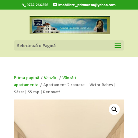
0744-266.556
imobiliare_primacasa@yahoo.com
Selectează o Pagină
Prima pagină
/
Vânzări
/
Vânzări
apartamente
/ Apartament 2 camere – Victor Babeș |
Săsar | 55 mp | Renovat!