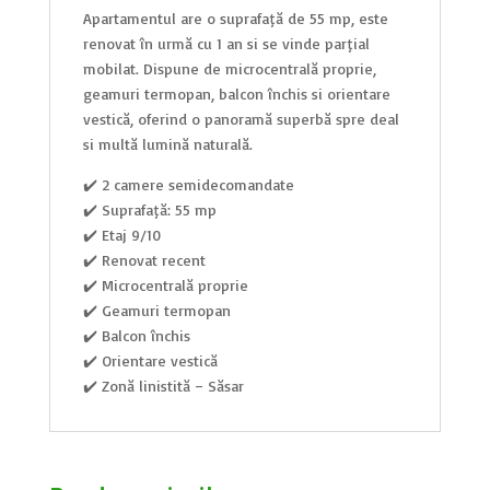
Apartamentul are o suprafață de 55 mp, este
renovat în urmă cu 1 an și se vinde parțial
mobilat. Dispune de microcentrală proprie,
geamuri termopan, balcon închis și orientare
vestică, oferind o panoramă superbă spre deal
și multă lumină naturală.
✔️ 2 camere semidecomandate
✔️ Suprafață: 55 mp
✔️ Etaj 9/10
✔️ Renovat recent
✔️ Microcentrală proprie
✔️ Geamuri termopan
✔️ Balcon închis
✔️ Orientare vestică
✔️ Zonă liniștită – Săsar