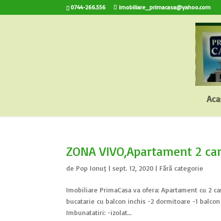
0744-266.556
imobiliare_primacasa@yahoo.com
Aca
ZONA VIVO,Apartament 2 c
de
Pop Ionuț
|
sept. 12, 2020
|
Fără categorie
Imobiliare PrimaCasa va ofera: Apartament cu 2 ca
bucatarie cu balcon inchis -2 dormitoare -1 balcon 
Imbunatatiri: -izolat...