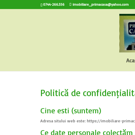
0744-266.556
imobiliare_primacasa@yahoo.com
Aca
Politică de confidențiali
Cine ești (suntem)
Adresa sitului web este: https://imobiliare-primac
Ce date personale colectăm 