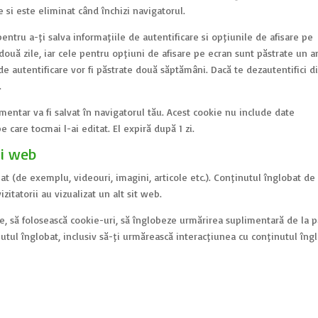
 și este eliminat când închizi navigatorul.
pentru a-ți salva informațiile de autentificare și opțiunile de afișare pe
două zile, iar cele pentru opțiuni de afișare pe ecran sunt păstrate un a
de autentificare vor fi păstrate două săptămâni. Dacă te dezautentifici d
.
imentar va fi salvat în navigatorul tău. Acest cookie nu include date
e care tocmai l-ai editat. El expiră după 1 zi.
ri web
bat (de exemplu, videouri, imagini, articole etc.). Conținutul înglobat de
zitatorii au vizualizat un alt sit web.
e, să folosească cookie-uri, să înglobeze urmărirea suplimentară de la p
nutul înglobat, inclusiv să-ți urmărească interacțiunea cu conținutul îng