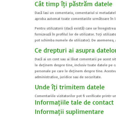
Cât timp îți păstrăm datele
Dacă lași un comentariu, comentariul și metadate
aproba automat toate comentariile următoare în l
Pentru utilizatorii (dacă există) care se înregistr
furnizează în profilul lor de utilizator. Toți utiliz
pot schimba numele de utilizator). De asemenea, ad
Ce drepturi ai asupra datelo
Dacă ai un cont sau ai lăsat comentarii pe acest si
le deținem despre tine, inclusiv toate datele pe c
personale pe care le deținem despre tine. Acestea
administrative, juridice sau de securitate.
Unde îți trimitem datele
Comentariile vizitatorilor pot fi verificate printr
Informațiile tale de contact
Informații suplimentare