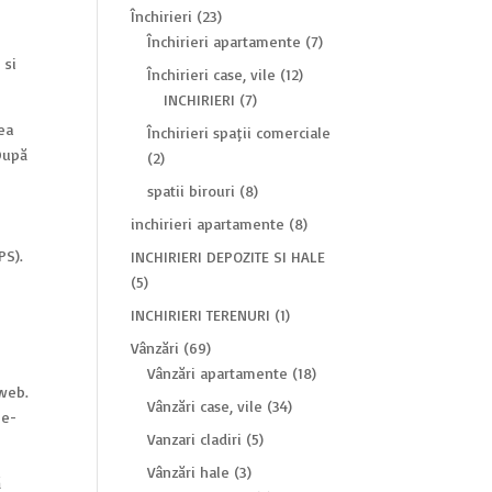
Închirieri
(23)
Închirieri apartamente
(7)
 și
Închirieri case, vile
(12)
INCHIRIERI
(7)
dea
Închirieri spații comerciale
 După
(2)
spatii birouri
(8)
inchirieri apartamente
(8)
PS).
INCHIRIERI DEPOZITE SI HALE
(5)
INCHIRIERI TERENURI
(1)
Vânzări
(69)
Vânzări apartamente
(18)
 web.
Vânzări case, vile
(34)
ie-
Vanzari cladiri
(5)
Vânzări hale
(3)
ă