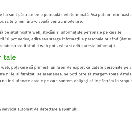
le lui sunt păstrate pe o perioadă nedeterminată. Așa putem recunoaște
oc să le ținem într-o coadă pentru moderare.
ează pe situl nostru web, stocăm și informațiile personale pe care le
atorii își pot vedea, edita sau șterge informațiile personale oricând (dar nu
ministratorii sitului web pot vedea și edita aceste informații.
r tale
t web, poți cere să primești un fișier de export cu datele personale pe c
are ni le-ai furnizat. De asemenea, ne poți cere să ștergem toate datele
 nu includ toate datele pe care suntem obligați să le păstrăm în scopur
-un serviciu automat de detectare a spamului.