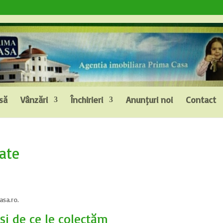
să
Vânzări
Închirieri
Anunțuri noi
Contact
tate
asa.ro.
și de ce le colectăm