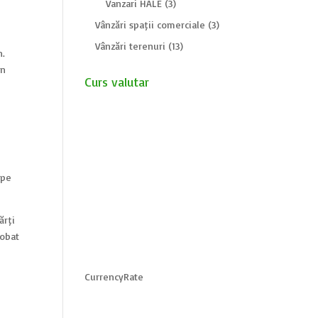
Vanzari HALE
(3)
Vânzări spații comerciale
(3)
Vânzări terenuri
(13)
n.
in
Curs valutar
 pe
ărți
lobat
CurrencyRate