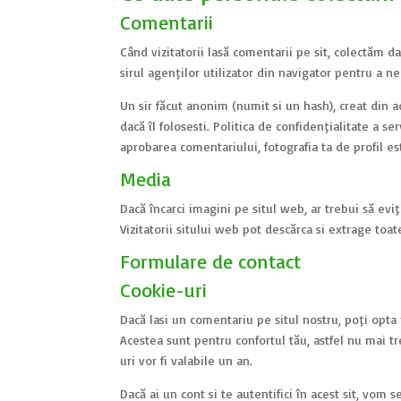
Comentarii
Când vizitatorii lasă comentarii pe sit, colectăm da
șirul agenților utilizator din navigator pentru a n
Un șir făcut anonim (numit și un hash), creat din a
dacă îl folosești. Politica de confidențialitate a s
aprobarea comentariului, fotografia ta de profil es
Media
Dacă încarci imagini pe situl web, ar trebui să evi
Vizitatorii sitului web pot descărca și extrage toa
Formulare de contact
Cookie-uri
Dacă lași un comentariu pe situl nostru, poți opta
Acestea sunt pentru confortul tău, astfel nu mai t
uri vor fi valabile un an.
Dacă ai un cont și te autentifici în acest sit, vo