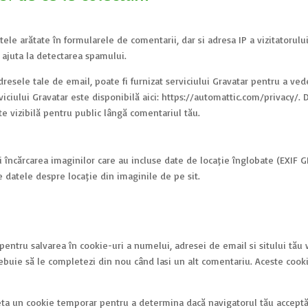
tele arătate în formularele de comentarii, dar și adresa IP a vizitatorului
e ajuta la detectarea spamului.
dresele tale de email, poate fi furnizat serviciului Gravatar pentru a ve
erviciului Gravatar este disponibilă aici: https://automattic.com/privacy/.
te vizibilă pentru public lângă comentariul tău.
ți încărcarea imaginilor care au incluse date de locație înglobate (EXIF G
te datele despre locație din imaginile de pe sit.
 pentru salvarea în cookie-uri a numelui, adresei de email și sitului tău
rebuie să le completezi din nou când lași un alt comentariu. Aceste cook
m seta un cookie temporar pentru a determina dacă navigatorul tău accept