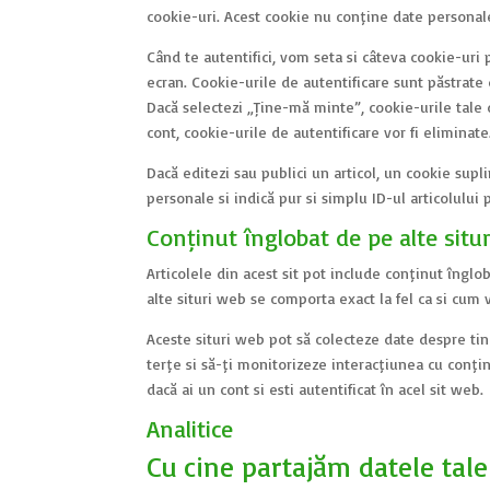
cookie-uri. Acest cookie nu conține date personale
Când te autentifici, vom seta și câteva cookie-uri 
ecran. Cookie-urile de autentificare sunt păstrate 
Dacă selectezi „Ține-mă minte”, cookie-urile tale 
cont, cookie-urile de autentificare vor fi eliminate
Dacă editezi sau publici un articol, un cookie supl
personale și indică pur și simplu ID-ul articolului p
Conținut înglobat de pe alte situ
Articolele din acest sit pot include conținut înglo
alte situri web se comporta exact la fel ca și cum vi
Aceste situri web pot să colecteze date despre tin
terțe și să-ți monitorizeze interacțiunea cu conți
dacă ai un cont și ești autentificat în acel sit web.
Analitice
Cu cine partajăm datele tale